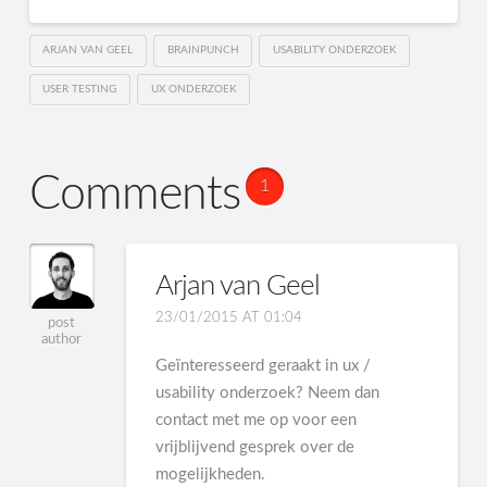
ARJAN VAN GEEL
BRAINPUNCH
USABILITY ONDERZOEK
USER TESTING
UX ONDERZOEK
Comments
1
Arjan van Geel
23/01/2015 AT 01:04
post
author
Geïnteresseerd geraakt in ux /
usability onderzoek? Neem dan
contact met me op voor een
vrijblijvend gesprek over de
mogelijkheden.